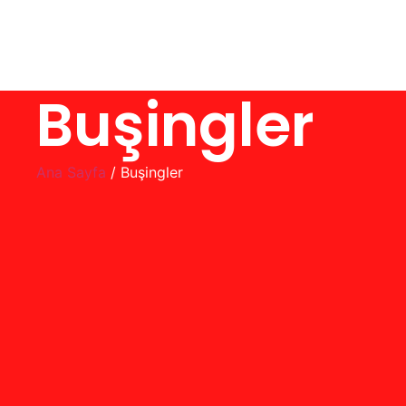
Buşingler
Ana Sayfa
/ Buşingler