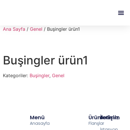
Ana Sayfa
/
Genel
/ Buşingler ürün1
Buşingler ürün1
Kategoriler:
Buşingler
,
Genel
Menü
Ürünlerimiz
İletişim
Anasayfa
Flanşlar
İstasyon