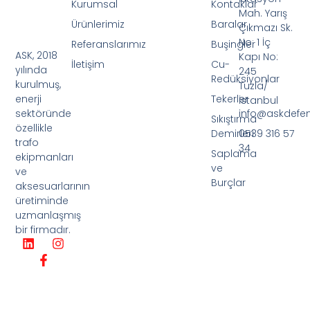
Kurumsal
Kontaklar
Mah. Yarış
Ürünlerimiz
Baralar
Çıkmazı Sk.
No: 1 İç
Referanslarımız
Buşingler
ASK, 2018
Kapı No:
İletişim
Cu-
yılında
245
Redüksiyonlar
kurulmuş,
Tuzla/
Tekerler
enerji
İstanbul
info@askdefe
sektöründe
Sıkıştırma
özellikle
Demirleri
0539 316 57
trafo
34
Saplama
ekipmanları
ve
ve
Burçlar
aksesuarlarının
üretiminde
uzmanlaşmış
bir firmadır.