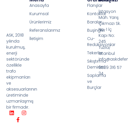
Anasayfa
Flanşlar
İstasyon
Kurumsal
Kontaklar
Mah. Yarış
Ürünlerimiz
Baralar
Çıkmazı Sk.
No: 1 İç
Referanslarımız
Buşingler
ASK, 2018
Kapı No:
İletişim
Cu-
yılında
245
Redüksiyonlar
kurulmuş,
Tuzla/
Tekerler
enerji
İstanbul
info@askdefe
sektöründe
Sıkıştırma
özellikle
Demirleri
0539 316 57
trafo
34
Saplama
ekipmanları
ve
ve
Burçlar
aksesuarlarının
üretiminde
uzmanlaşmış
bir firmadır.